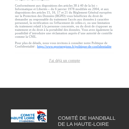
Conformément aux dispositions des articles 38 à 40 de la loi «
Informatique et Libertés » du 6 janvier 1978 modifiée en 2004, et aux
dispositions des articles 15, 16, 17 et 21 du Règlement Général européen
sur la Protection des Données (RGPD) vous bénéficiez du droit de
demander au responsable du traitement l'accès aux données à caractère
personnel, la rectification ou l'effacement de celles-ci, ou une limitation
du traitement relatif à la personne concernée, ou du droit de s'opposer au
traitement et du droit à la portabilité des données. Vous avez également la
possibilité d’introduire une réclamation auprès d’une autorité de contrôle
comme la CNIL.
Pour plus de détails, nous vous invitons à consulter notre Politique de
Confidentialité :
https://www.sportsregions.fr/politique-de-confidentialite
J'ai déjà un compte
COMITÉ DE HANDBALL
DE LA HAUTE-LOIRE